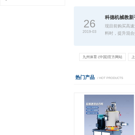
科德机械教新
26
现目前购买高速
2019-03
料时，提升混合
九州体育·(中国)官方网站
上
热门产品
/ HOT PRODUCTS