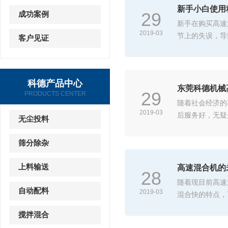
新手小白使用
29
成功案例
新手在购买高速
2019-03
节上的失误，导
客户见证
科德产品中心
东莞科德机械
29
PRODUCTS CENTER
随着社会经济的
2019-03
后服务好，无疑
无尘投料
筛分除杂
上料输送
高速混合机的
28
随着现目前高速
自动配料
2019-03
混合快的特点，
搅拌混合