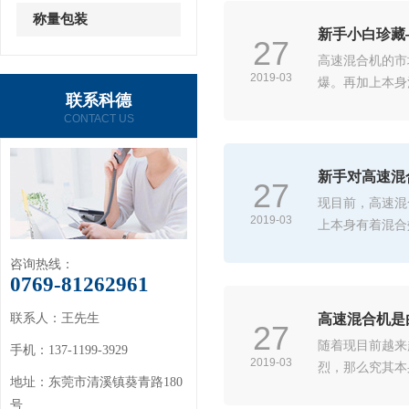
称量包装
新手小白珍藏
27
高速混合机的市
2019-03
爆。再加上本身
联系科德
CONTACT US
新手对高速混
27
现目前，高速混
2019-03
上本身有着混合
咨询热线：
0769-81262961
联系人：王先生
高速混合机是
27
随着现目前越来
手机：137-1199-3929
2019-03
烈，那么究其本
地址：东莞市清溪镇葵青路180
号