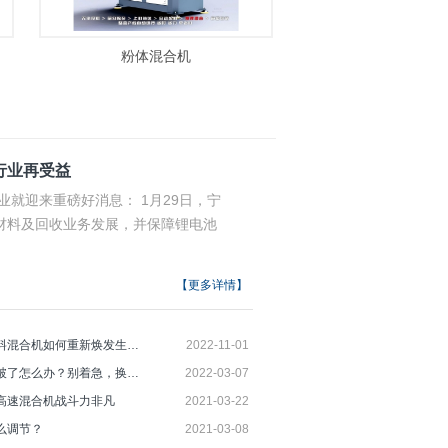
粉体混合机
行业再受益
业就迎来重磅好消息： 1月29日，宁
材料及回收业务发展，并保障锂电池
【更多详情】
后疫情时代，塑料混合机如何重新焕发生机？
2022-11-01
圆形振动筛筛网破了怎么办？别着急，换网其实So easy！
2022-03-07
高速混合机战斗力非凡
2021-03-22
么调节？
2021-03-08