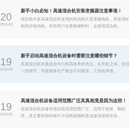
新手小白必知！高速混合机安装变频器注意事项！
20
现目前许多高速混合机使用的电动机不是变频电机，所采用
2019-03
相异步电动机。有些用户在更换物料时，会发现混合机…
新手启动高速混合机设备时需要注意哪些细节？
19
高速混合机有着混合均匀和高效率的优点，在开机之间，往
2019-03
一些细节，导致整体生产量达不到要求，工作效率慢…
高速混合机设备适用范围广泛其真相竟是因为这些！
19
高速混合机设备时现目前适用范围广泛，适用于粉体、颗粒
2019-03
拌，其主要利用特殊叶片结构使物料形成漩涡形状作高…