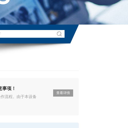
意事项！
查看详情
操作流程。由于本设备