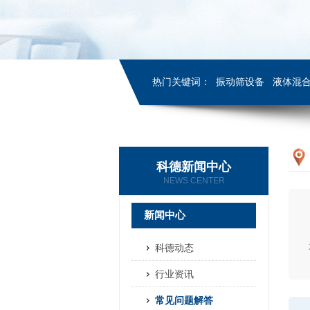
热门关键词：
振动筛设备
液体混
科德新闻中心
NEWS CENTER
新闻中心
科德动态
行业资讯
常见问题解答