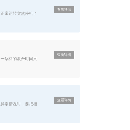
查看详情
在正常运转突然停机了
查看详情
般一锅料的混合时间只
查看详情
现异常情况时，要把相