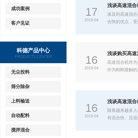
浅谈高速混合
17
成功案例
谈及到高速混合
2019-04
合快的优点，受
客户见证
科德产品中心
浅谈购买高速
16
PRODUCTS CENTER
高速混合机作为
2019-04
作为刚刚接触的
无尘投料
筛分除杂
上料输送
浅谈高速混合
16
随着越来越多人
自动配料
2019-04
有混合快、且混
搅拌混合