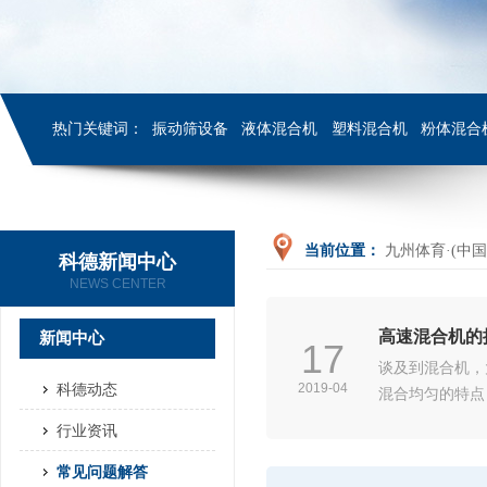
热门关键词：
振动筛设备
液体混合机
塑料混合机
粉体混合
当前位置：
九州体育·(中
科德新闻中心
NEWS CENTER
高速混合机的
新闻中心
17
谈及到混合机，
科德动态
2019-04
混合均匀的特点
行业资讯
常见问题解答