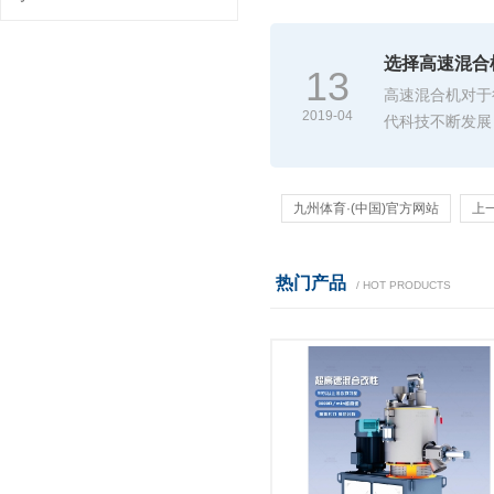
选择高速混合
13
高速混合机对于
2019-04
代科技不断发展
九州体育·(中国)官方网站
上
热门产品
/ HOT PRODUCTS